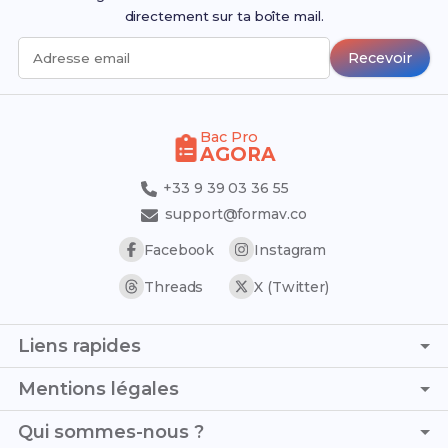
directement sur ta boîte mail.
Recevoir
Adresse email
Bac Pro
AGORA
+33 9 39 03 36 55
support@formav.co
Facebook
Instagram
Threads
X (Twitter)
Liens rapides
Page d'accueil
Mentions légales
Simulateur de notes
C.G.V. - C.G.U.
Qui sommes-nous ?
Trouver son stage