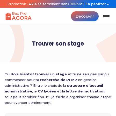
Promotion
-42%
se terminant dans
11:53:20
.
En profiter »
Bac Pro
Découvrir
AGORA
Trouver son stage
Tu dois bientôt trouver un stage
et tu ne sais pas par où
commencer pour ta
recherche de PFMP
en gestion
administrative ? Entre le choix de la
structure d’accueil
administrative
, le
CV lycéen
et la
lettre de motivation
,
tout peut sembler flou. Ici, je t’aide à organiser chaque étape
pour avancer sereinement.