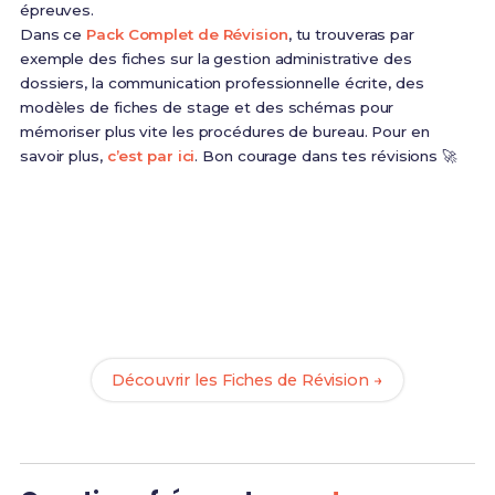
épreuves.
Dans ce
Pack Complet de Révision
, tu trouveras par
exemple des fiches sur la gestion administrative des
dossiers, la communication professionnelle écrite, des
modèles de fiches de stage et des schémas pour
mémoriser plus vite les procédures de bureau. Pour en
savoir plus,
c’est par ici
. Bon courage dans tes révisions 🚀
Prêt(e) à réussir ton examen ?
Révise efficacement avec nos
165 Fiches de
Révision
pour le Bac Pro AGORA et maximise tes
chances de réussite !
Découvrir les Fiches de Révision →