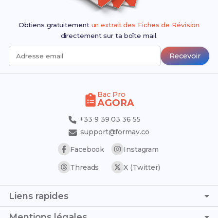
Obtiens gratuitement
un extrait des Fiches de Révision
directement sur ta boîte mail.
Recevoir
Adresse email
Bac Pro
AGORA
+33 9 39 03 36 55
support@formav.co
Facebook
Instagram
Threads
X (Twitter)
Liens rapides
Page d'accueil
Mentions légales