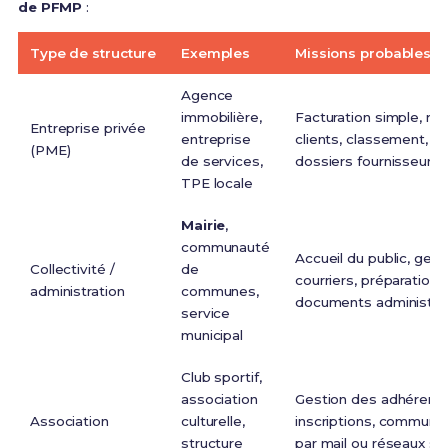
de PFMP
:
Type de structure
Exemples
Missions probables e
Agence
immobilière,
Facturation simple, re
Entreprise privée
entreprise
clients, classement, su
(PME)
de services,
dossiers fournisseurs
TPE locale
Mairie
,
communauté
Accueil du public, gest
Collectivité /
de
courriers, préparation 
administration
communes,
documents administrat
service
municipal
Club sportif,
association
Gestion des adhérents
Association
culturelle,
inscriptions, communic
structure
par mail ou réseaux so